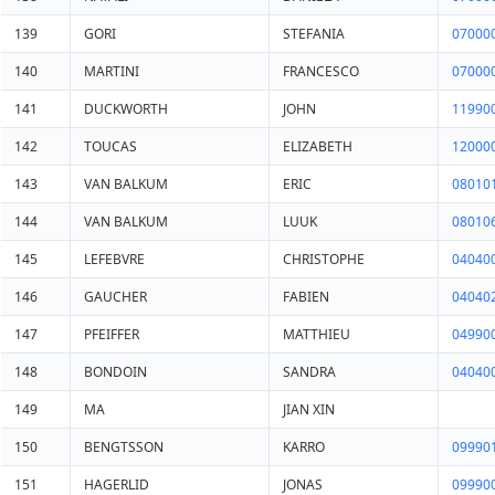
139
GORI
STEFANIA
07000
140
MARTINI
FRANCESCO
07000
141
DUCKWORTH
JOHN
11990
142
TOUCAS
ELIZABETH
12000
143
VAN BALKUM
ERIC
08010
144
VAN BALKUM
LUUK
08010
145
LEFEBVRE
CHRISTOPHE
04040
146
GAUCHER
FABIEN
04040
147
PFEIFFER
MATTHIEU
04990
148
BONDOIN
SANDRA
04040
149
MA
JIAN XIN
150
BENGTSSON
KARRO
09990
151
HAGERLID
JONAS
09990