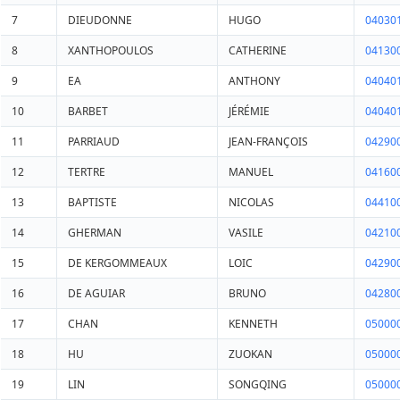
7
DIEUDONNE
HUGO
04030
8
XANTHOPOULOS
CATHERINE
04130
9
EA
ANTHONY
04040
10
BARBET
JÉRÉMIE
04040
11
PARRIAUD
JEAN-FRANÇOIS
04290
12
TERTRE
MANUEL
04160
13
BAPTISTE
NICOLAS
04410
14
GHERMAN
VASILE
04210
15
DE KERGOMMEAUX
LOIC
04290
16
DE AGUIAR
BRUNO
04280
17
CHAN
KENNETH
05000
18
HU
ZUOKAN
05000
19
LIN
SONGQING
05000