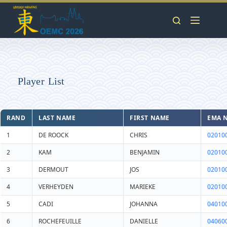
Player List
RAND
LAST NAME
FIRST NAME
EMA 
1
DE ROOCK
CHRIS
02010
2
KAM
BENJAMIN
02010
3
DERMOUT
JOS
02010
4
VERHEYDEN
MARIEKE
02010
5
CADI
JOHANNA
04010
6
ROCHEFEUILLE
DANIELLE
04060