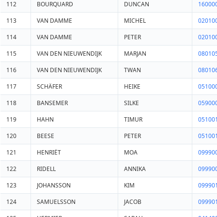
112
BOURQUARD
DUNCAN
16000
113
VAN DAMME
MICHEL
02010
114
VAN DAMME
PETER
02010
115
VAN DEN NIEUWENDIJK
MARJAN
08010
116
VAN DEN NIEUWENDIJK
TWAN
08010
117
SCHÄFER
HEIKE
05100
118
BANSEMER
SILKE
05900
119
HAHN
TIMUR
05100
120
BEESE
PETER
05100
121
HENRIËT
MOA
09990
122
RIDELL
ANNIKA
09990
123
JOHANSSON
KIM
09990
124
SAMUELSSON
JACOB
09990