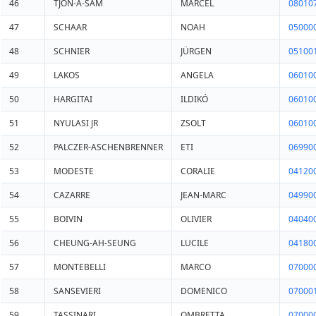
46
TJON-A-SAM
MARCEL
08010
47
SCHAAR
NOAH
05000
48
SCHNIER
JÜRGEN
05100
49
LAKOS
ANGELA
06010
50
HARGITAI
ILDIKÓ
06010
51
NYULASI JR
ZSOLT
06010
52
PALCZER-ASCHENBRENNER
ETI
06990
53
MODESTE
CORALIE
04120
54
CAZARRE
JEAN-MARC
04990
55
BOIVIN
OLIVIER
04040
56
CHEUNG-AH-SEUNG
LUCILE
04180
57
MONTEBELLI
MARCO
07000
58
SANSEVIERI
DOMENICO
07000
59
TASSINARI
OMBRETTA
07000