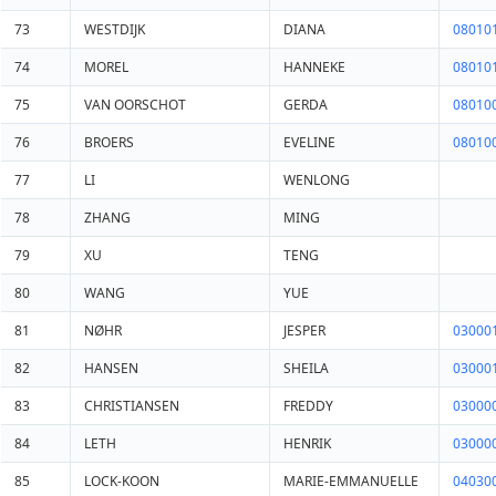
73
WESTDIJK
DIANA
08010
74
MOREL
HANNEKE
08010
75
VAN OORSCHOT
GERDA
08010
76
BROERS
EVELINE
08010
77
LI
WENLONG
78
ZHANG
MING
79
XU
TENG
80
WANG
YUE
81
NØHR
JESPER
03000
82
HANSEN
SHEILA
03000
83
CHRISTIANSEN
FREDDY
03000
84
LETH
HENRIK
03000
85
LOCK-KOON
MARIE-EMMANUELLE
04030