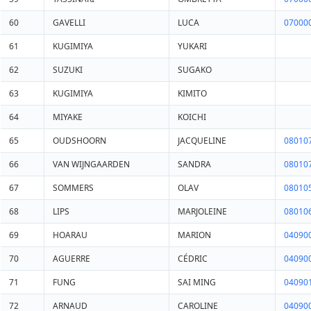
60
GAVELLI
LUCA
07000
61
KUGIMIYA
YUKARI
62
SUZUKI
SUGAKO
63
KUGIMIYA
KIMITO
64
MIYAKE
KOICHI
65
OUDSHOORN
JACQUELINE
08010
66
VAN WIJNGAARDEN
SANDRA
08010
67
SOMMERS
OLAV
08010
68
LIPS
MARJOLEINE
08010
69
HOARAU
MARION
04090
70
AGUERRE
CÉDRIC
04090
71
FUNG
SAI MING
04090
72
ARNAUD
CAROLINE
04090