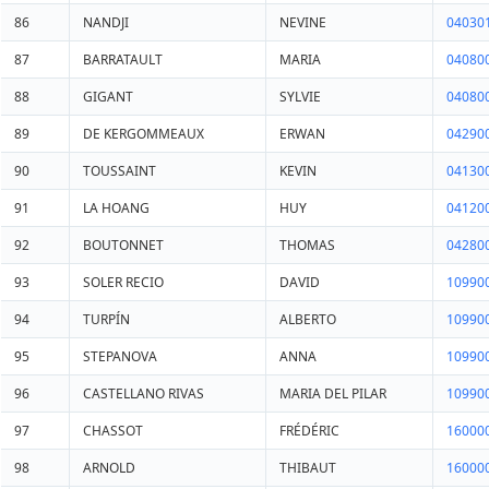
86
NANDJI
NEVINE
04030
87
BARRATAULT
MARIA
04080
88
GIGANT
SYLVIE
04080
89
DE KERGOMMEAUX
ERWAN
04290
90
TOUSSAINT
KEVIN
04130
91
LA HOANG
HUY
04120
92
BOUTONNET
THOMAS
04280
93
SOLER RECIO
DAVID
10990
94
TURPÍN
ALBERTO
10990
95
STEPANOVA
ANNA
10990
96
CASTELLANO RIVAS
MARIA DEL PILAR
10990
97
CHASSOT
FRÉDÉRIC
16000
98
ARNOLD
THIBAUT
16000