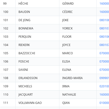
99
HÊCHE
GÉRARD
16000
100
BAUDIN
CÉDRIC
16000
101
DE JONG
JOKE
08010
102
BONNEMA
YORICK
08010
103
PERQUIN
FLOOR
08010
104
RIEKERK
JOYCE
08010
105
BAZZOCCHI
MARCO
07000
106
FOSCHI
ELISA
07000
107
SAVINI
ELENA
07000
108
ERLANDSSON
INGRID-MARIA
09990
109
MICHIELS
IRMA
02010
110
JACQUART
NATHALIE
16000
111
VOLLMANN-GAO
QIAN
01000