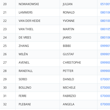
20
NOWAKOWSKI
JULIAN
05100
21
LAMMERS
RONALD
08010
22
VAN DER HEIDE
YVONNE
08010
23
VAN THIEL
MARTIN
08010
24
DE VRIES
JAKKO
08010
25
ZHANG
BIBBI
09990
26
WILÉN
GUSTAF
09990
27
AVENEL
CHRISTOPHE
09990
28
RANEFALL
PETTER
09990
29
SERIO
DANILO
07000
30
BOLLINO
MICHELE
07000
31
FERRI
FABRIZIO
07000
32
PLEBANI
ANGELA
07000