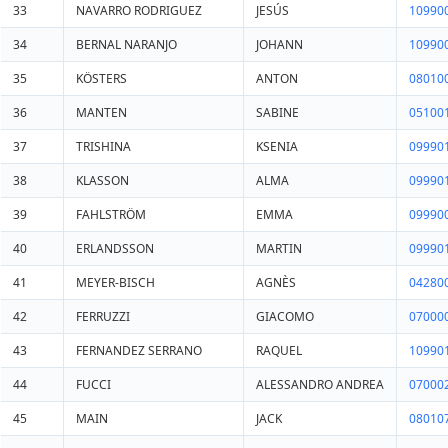
33
NAVARRO RODRIGUEZ
JESÚS
10990
34
BERNAL NARANJO
JOHANN
10990
35
KÖSTERS
ANTON
08010
36
MANTEN
SABINE
05100
37
TRISHINA
KSENIA
09990
38
KLASSON
ALMA
09990
39
FAHLSTRÖM
EMMA
09990
40
ERLANDSSON
MARTIN
09990
41
MEYER-BISCH
AGNÈS
04280
42
FERRUZZI
GIACOMO
07000
43
FERNANDEZ SERRANO
RAQUEL
10990
44
FUCCI
ALESSANDRO ANDREA
07000
45
MAIN
JACK
08010