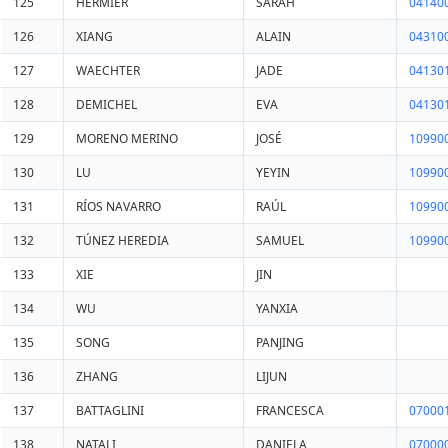
125
HERMIER
SARAH
04140
126
XIANG
ALAIN
04310
127
WAECHTER
JADE
04130
128
DEMICHEL
EVA
04130
129
MORENO MERINO
JOSÉ
10990
130
LU
YEYIN
10990
131
RÍOS NAVARRO
RAÚL
10990
132
TÚNEZ HEREDIA
SAMUEL
10990
133
XIE
JIN
134
WU
YANXIA
135
SONG
PANJING
136
ZHANG
LIJUN
137
BATTAGLINI
FRANCESCA
07000
138
NATALI
DANIELA
07000